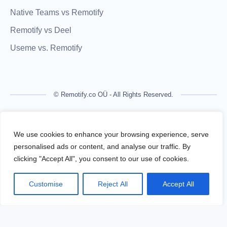
Native Teams vs Remotify
Remotify vs Deel
Useme vs. Remotify
© Remotify.co OÜ - All Rights Reserved.
Remotify is not a licensed financial institution and does not
process payments directly. All transactions are handled by
We use cookies to enhance your browsing experience, serve
regulated financial partners.
personalised ads or content, and analyse our traffic. By
clicking "Accept All", you consent to our use of cookies.
Remotify operates as a legal intermediary (reseller), issuing
VAT-compliant invoices and facilitating secure, compliant
Customise
Reject All
Accept All
payouts for freelancers — without requiring them to register a
business.
Terms Of Use
Privacy Policy