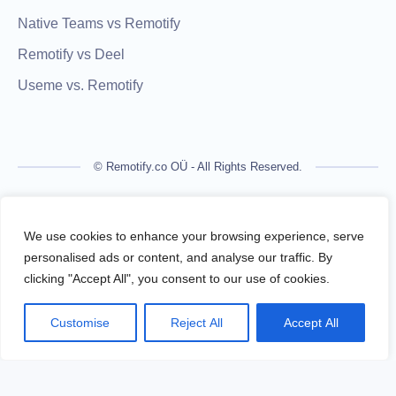
Native Teams vs Remotify
Remotify vs Deel
Useme vs. Remotify
© Remotify.co OÜ - All Rights Reserved.
Remotify is not a licensed financial institution and does not
process payments directly. All transactions are handled by
We use cookies to enhance your browsing experience, serve
regulated financial partners.
personalised ads or content, and analyse our traffic. By
clicking "Accept All", you consent to our use of cookies.
Remotify operates as a legal intermediary (reseller), issuing
VAT-compliant invoices and facilitating secure, compliant
Customise
Reject All
Accept All
payouts for freelancers — without requiring them to register a
business.
Terms Of Use
Privacy Policy