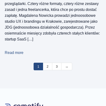
przeglądarki. Cztery różne formaty, cztery różne zestawy
zasad i jedna freelancerka, która chce po prostu dostać
zapłatę. Magdalena Nowicka prowadzi jednoosobowe
studio UX i brandingu w Krakowie, zarejestrowane jako
JDG (jednoosobowa działalność gospodarcza). Przez
osiemnaście miesięcy zdobyła czterech stałych klientów:
startup SaaS […]
Read more
1
2
3
→